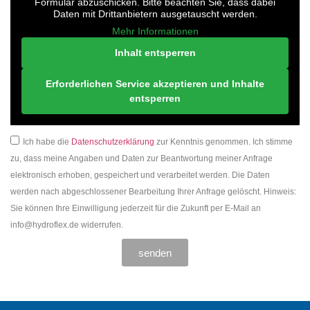
Formular abzuschicken. Bitte beachten Sie, dass dabei
Daten mit Drittanbietern ausgetauscht werden.
Mehr Informationen
Inhalt entsperren
Erforderlichen Service akzeptieren und Inhalte
entsperren
Ich habe die
Datenschutzerklärung
zur Kenntnis genommen. Ich stimme
zu, dass meine Angaben und Daten zur Beantwortung meiner Anfrage
elektronisch erhoben, gespeichert und verarbeitet werden. Die Daten
werden nach abgeschlossener Bearbeitung Ihrer Anfrage gelöscht. Hinweis:
Sie können Ihre Einwilligung jederzeit für die Zukunft per E-Mail an
info@hydroflex.de widerrufen.
senden